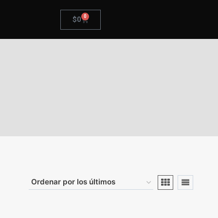
0
$
0