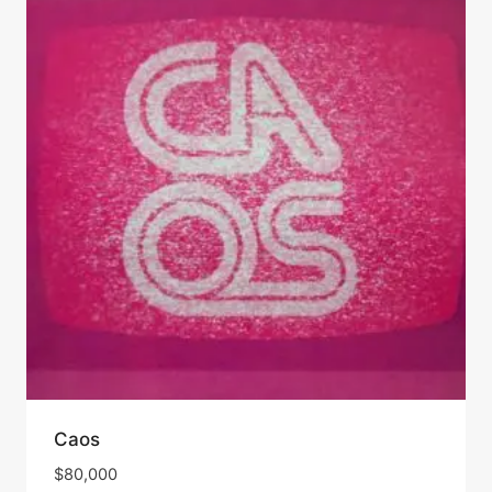
Caos
$
80,000