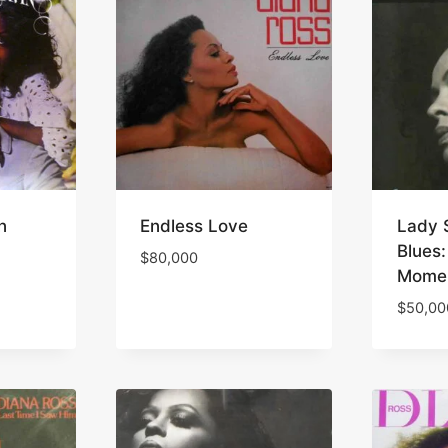
n
Endless Love
Lady 
Blues:
$
80,000
Mome
$
50,00