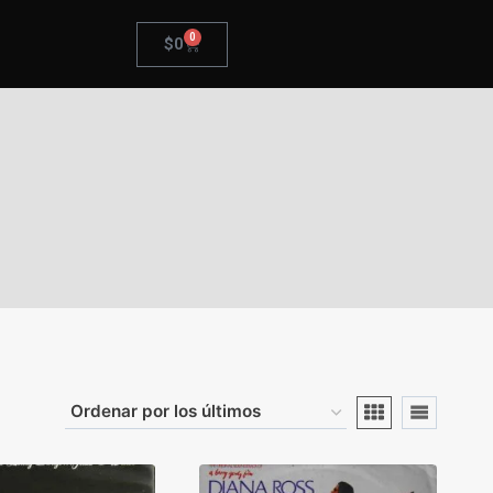
0
$
0