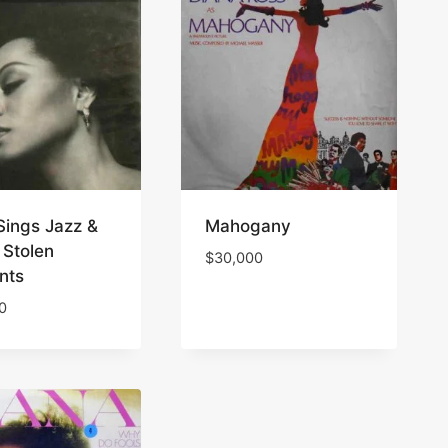
Sings Jazz &
Mahogany
 Stolen
$
30,000
nts
0