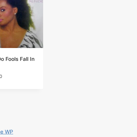
 Fools Fall In
0
ce WP