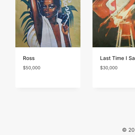
Ross
Last Time I S
$
50,000
$
30,000
© 20