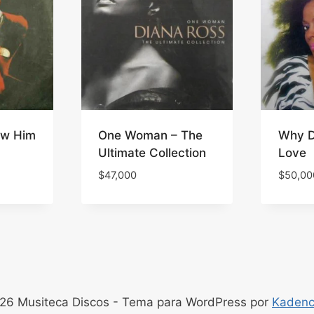
aw Him
One Woman – The
Why Do
Ultimate Collection
Love
$
47,000
$
50,00
26 Musiteca Discos - Tema para WordPress por
Kaden