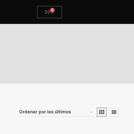
0
$
0