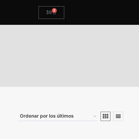
0
$
0