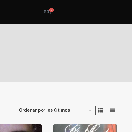
0
$
0