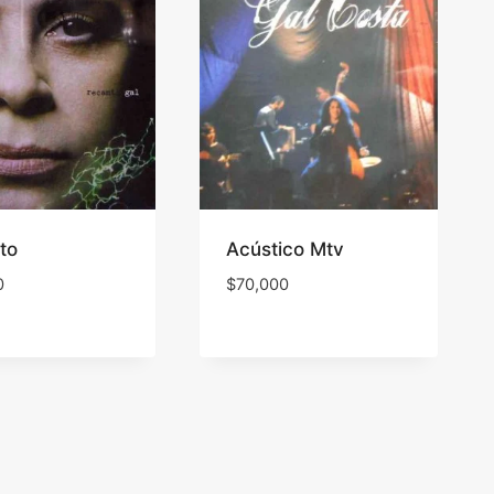
to
Acústico Mtv
0
$
70,000