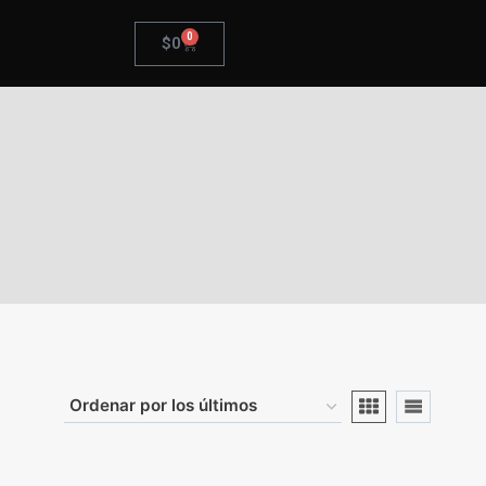
0
$
0