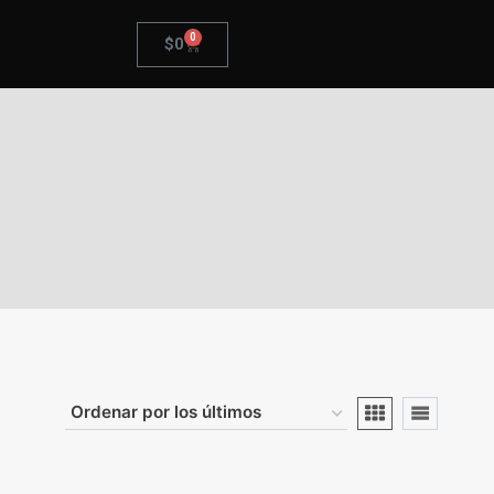
0
$
0