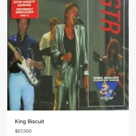
King Biscuit
$
67,000