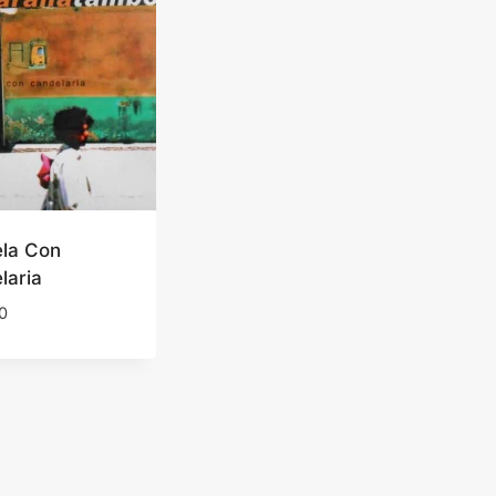
la Con
laria
0