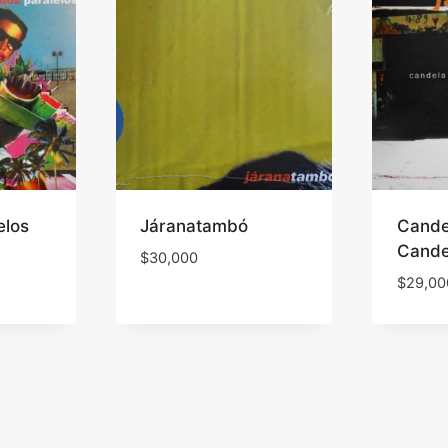
elos
Járanatambó
Cande
Cande
$
30,000
$
29,00