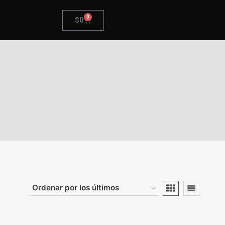
0
$
0