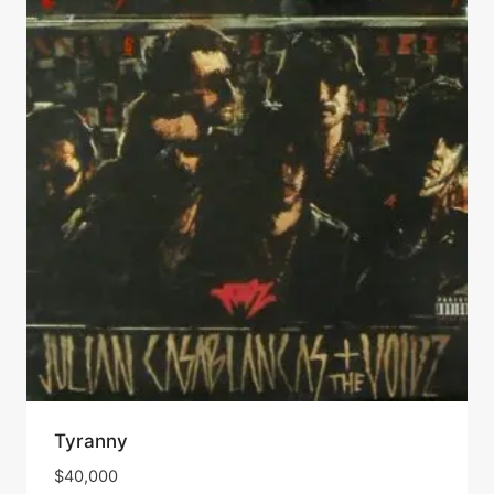
Tyranny
$
40,000