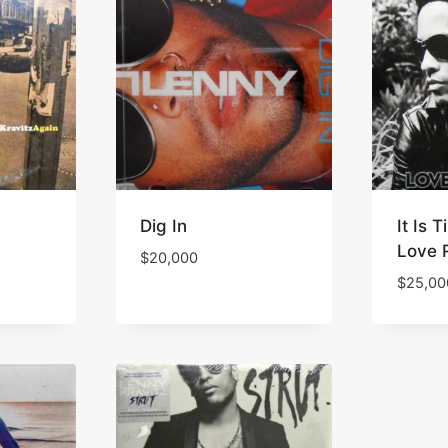
Dig In
It Is 
Love 
$
20,000
$
25,00