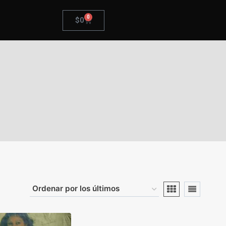
0
$
0