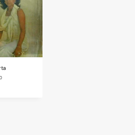
rta
0