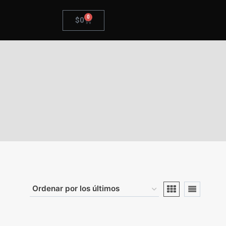
0
$
0