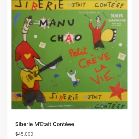
Siberie M’Etait Contéee
$
45,000