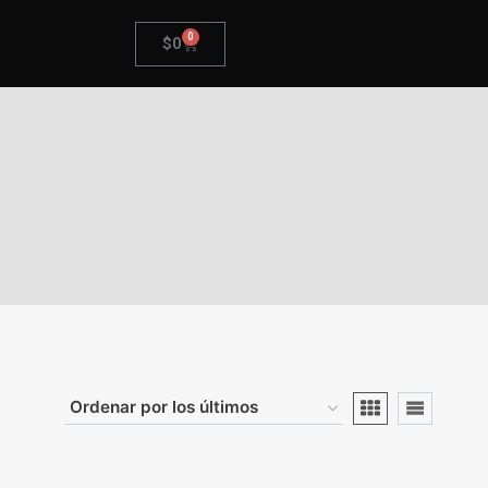
0
$
0