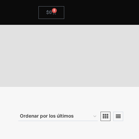
0
$
0