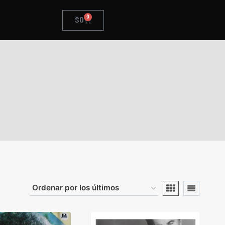
0
$
0