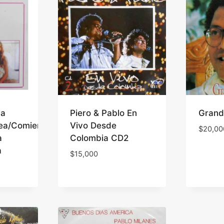
na
Piero & Pablo En
Grand
ea/Comienzo
Vivo Desde
$
20,00
a
Colombia CD2
a
$
15,000