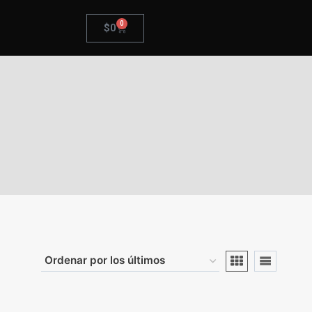
0
$
0