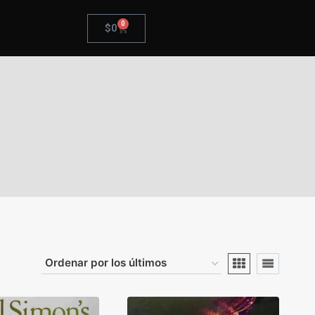
0
$
0