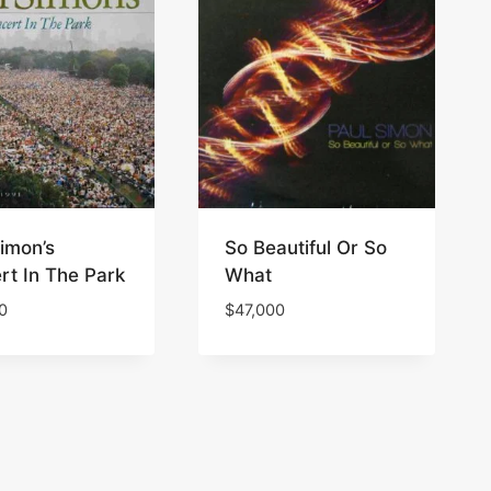
imon’s
So Beautiful Or So
rt In The Park
What
0
$
47,000