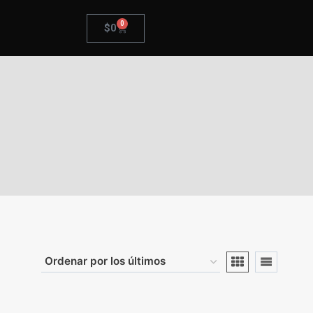
0
$
0