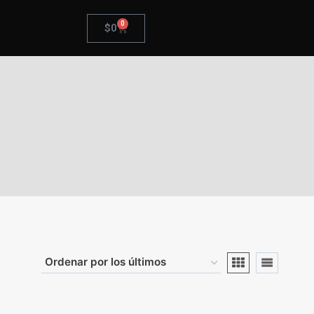
0
$
0