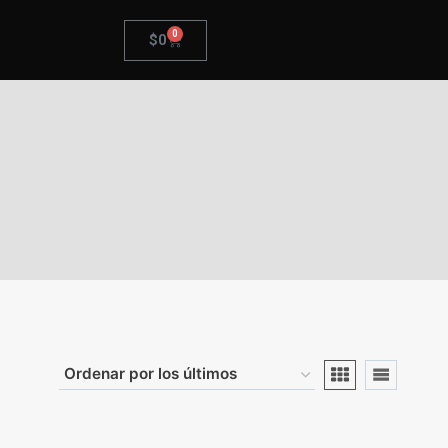
0
$
0