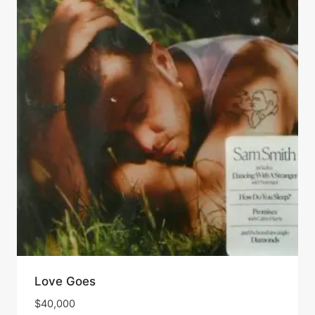
Love Goes
$
40,000