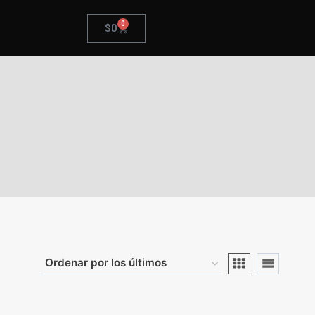
0
$
0