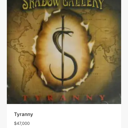
Tyranny
$
47,000