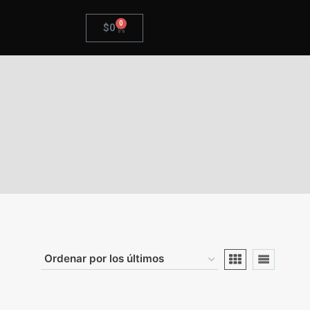
0
$
0