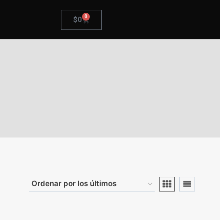
0
$
0