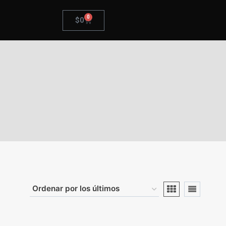
0
$
0