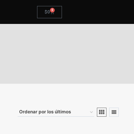
0
$
0