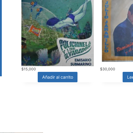
$
15,000
$
30,000
Añadir al carrito
Le