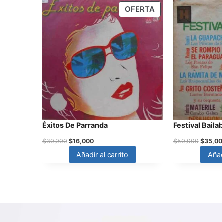
OFERTA
Éxitos De Parranda
Festival Bail
$
30,000
$
16,000
$
50,000
$
35,0
Añadir al carrito
Añad