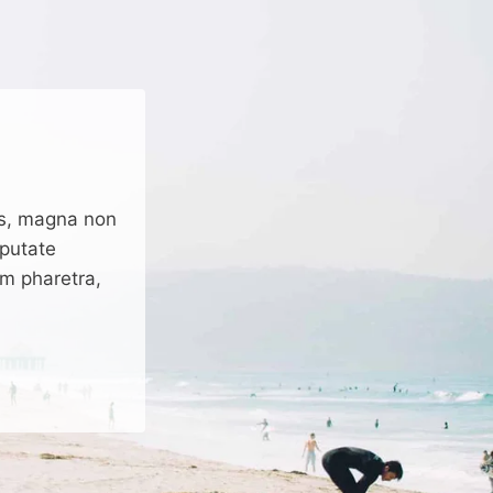
is, magna non
lputate
um pharetra,