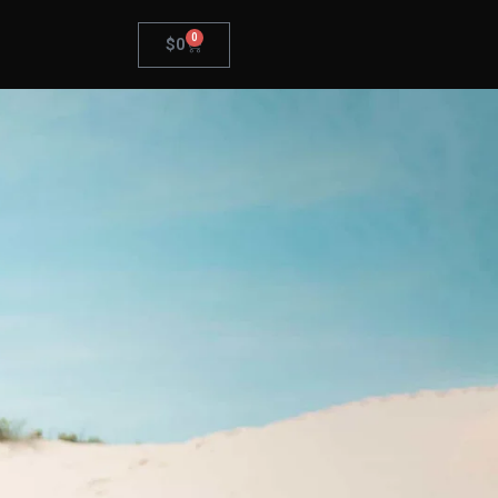
0
$
0