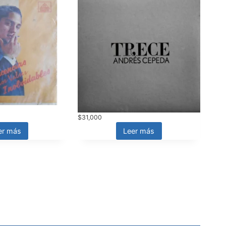
$
31,000
er más
Leer más