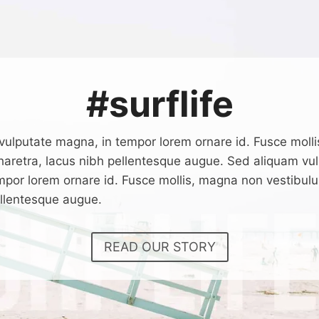
#surflife
vulputate magna, in tempor lorem ornare id. Fusce moll
haretra, lacus nibh pellentesque augue. Sed aliquam vu
mpor lorem ornare id. Fusce mollis, magna non vestibul
ellentesque augue.
READ OUR STORY