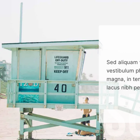
Sed aliquam 
vestibulum p
magna, in te
lacus nibh p