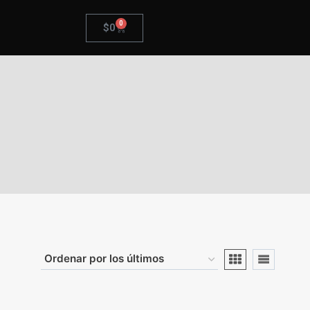
0
$
0