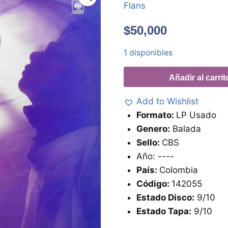
Flans
$
50,000
1 disponibles
Añadir al carrit
Add to Wishlist
Formato:
LP Usado
Genero:
Balada
Sello:
CBS
Año: ----
País:
Colombia
Código:
142055
Estado Disco:
9/10
Estado Tapa:
9/10