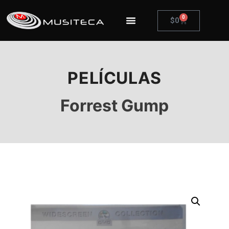
0
$
0
PELÍCULAS
Forrest Gump