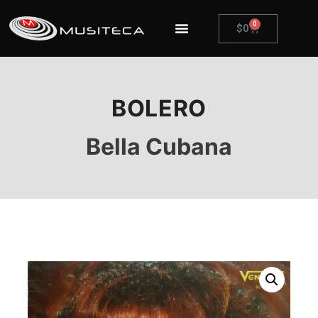
0
$
0
BOLERO
Bella Cubana