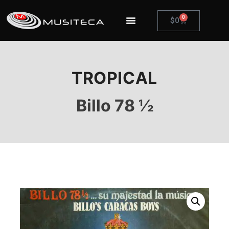
0
$
0
TROPICAL
Billo 78 ½