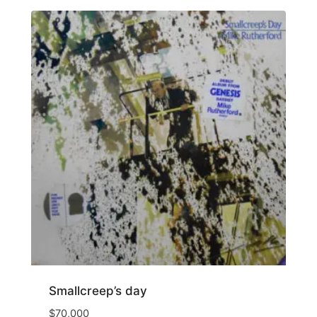
Smallcreep’s day
$
70,000