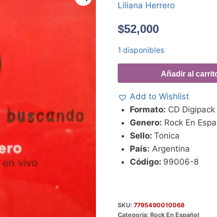
Liliana Herrero
$
52,000
1 disponibles
Añadir al carrit
Add to Wishlist
Formato:
CD Digipack
Genero:
Rock En Espa
Sello:
Tonica
País:
Argentina
Código:
99006-8
SKU:
7795490010068
Categoría:
Rock En Español