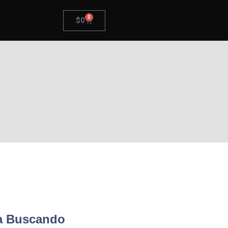
0
$
0
a Buscando