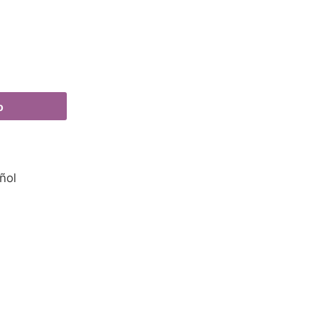
o
ñol