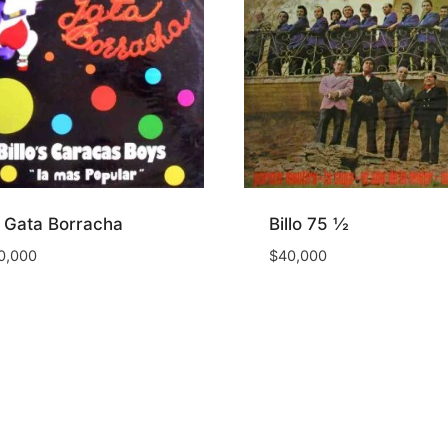
 Gata Borracha
Billo 75 ½
0,000
$
40,000