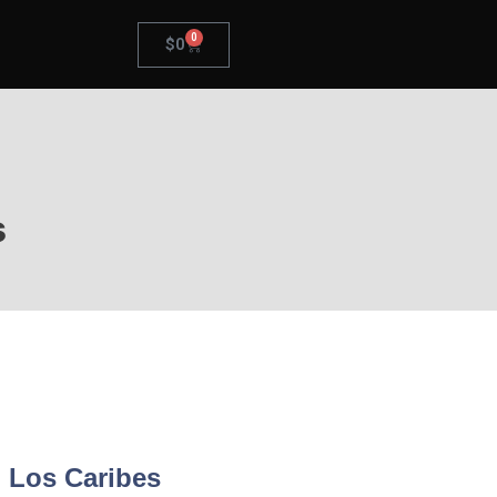
0
$
0
s
 Los Caribes