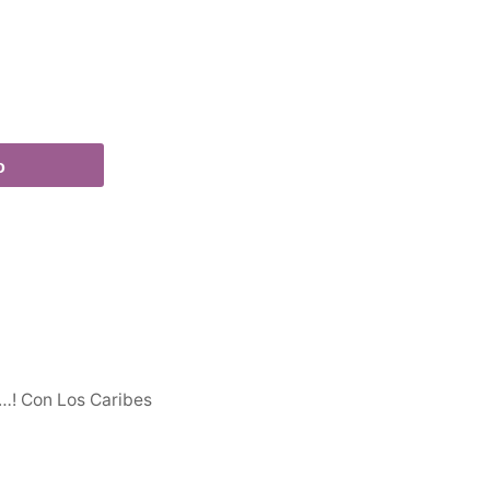
o
e…! Con Los Caribes