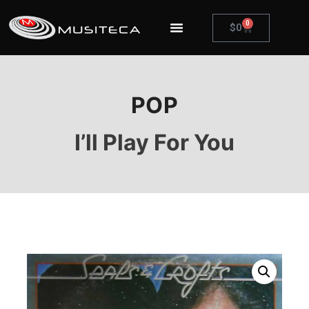
0
$
0
POP
I’ll Play For You