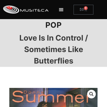
0
$
0
POP
Love Is In Control /
Sometimes Like
Butterflies