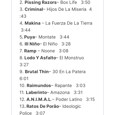
2.
Pissing Razors
– Box Life 3:50
3.
Criminal
– Hijos De La Miseria 4
:43
4.
Makina
– La Fuerza De La Tierra
3:44
5
. Puya
– Montate 3:44
6.
Ill Niño
– El Niño 3:28
7.
Ramp
– Noone 3:08
8.
Lodo Y Asfalto
– El Monstruo
3:27
9.
Brutal Thin
– 30 En La Patera
6:01
10.
Raimundos
– Rapante 3:03
11.
Laberinto
– Amazona 3:31
12.
A.N.I.M.A.L
.– Poder Latino 3:15
13
. Ratos De Porão
– Ideologic
Police 3:07