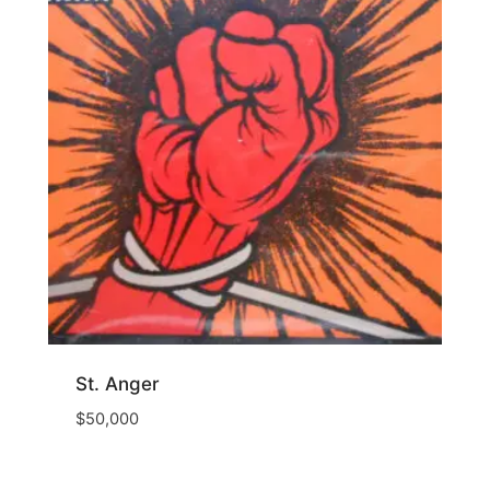
St. Anger
$
50,000