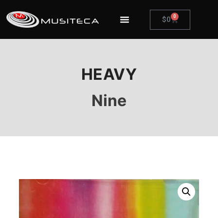
0
$
0
HEAVY
Nine