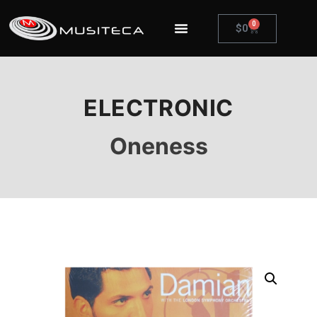
0
$
0
ELECTRONIC
Oneness