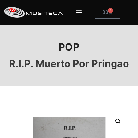
0
$
0
POP
R.I.P. Muerto Por Pringao