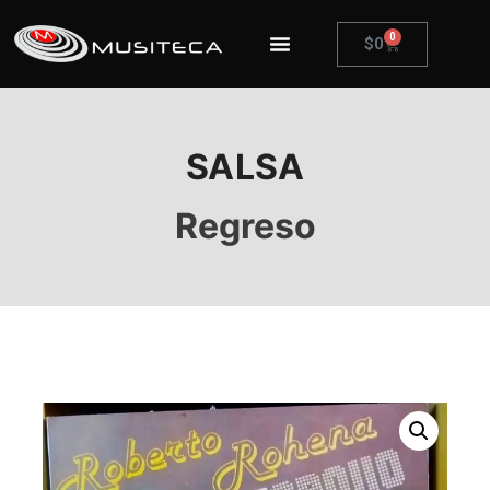
0
$
0
SALSA
Regreso