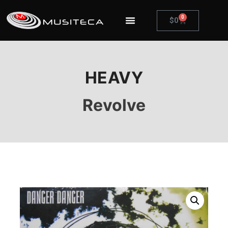
0
$
0
HEAVY
Revolve