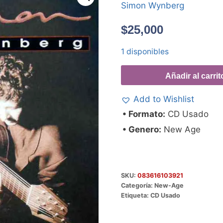
Simon Wynberg
$
25,000
1 disponibles
Añadir al carrit
Add to Wishlist
• Formato:
CD Usado
• Genero:
New Age
SKU:
083616103921
Categoría:
New-Age
Etiqueta:
CD Usado