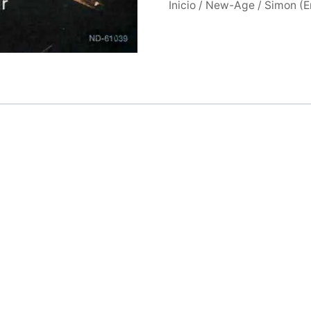
Inicio
/
New-Age
/ Simon (E