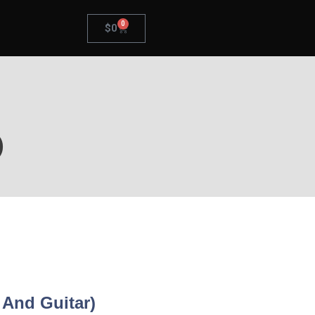
0
$
0
)
And Guitar)