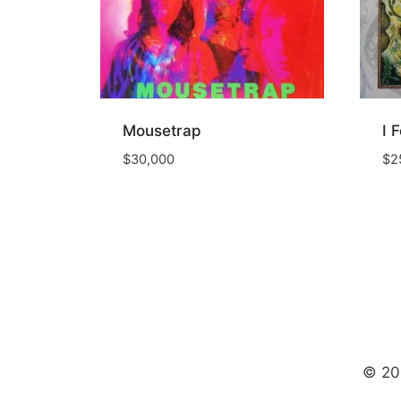
Mousetrap
I 
$
30,000
$
2
© 20