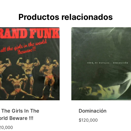
Productos relacionados
l The Girls In The
Dominación
rld Beware !!!
$
120,000
20,000