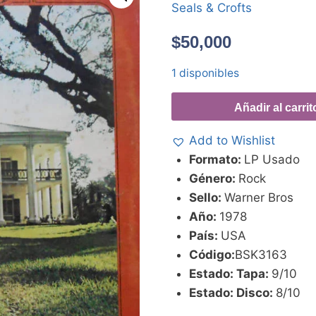
Seals & Crofts
$
50,000
1 disponibles
Añadir al carrit
Add to Wishlist
Formato:
LP Usado
Género:
Rock
Sello:
Warner Bros
Año:
1978
País:
USA
Código:
BSK3163
Estado: Tapa:
9/10
Estado: Disco:
8/10